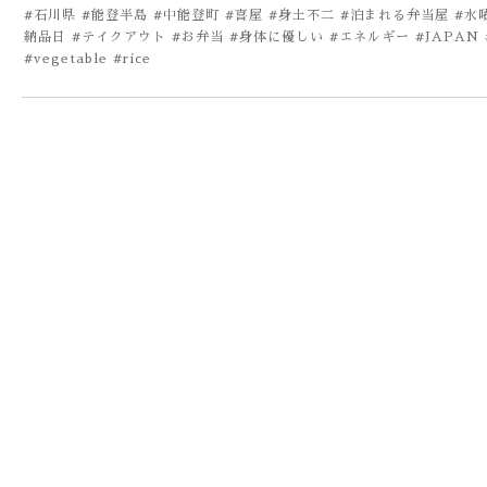
#石川県 #能登半島 #中能登町 #喜屋 #身土不二 #泊まれる弁当屋 #
納品日 #テイクアウト #お弁当 #身体に優しい #エネルギー #JAPAN #lu
#vegetable #rice